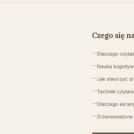
Czego się n
—
Dlaczego czytas
—
Nauka kognityw
—
Jak stworzyć śr
—
Techniki czytan
—
Dlaczego ekrany
—
Zrównoważone n