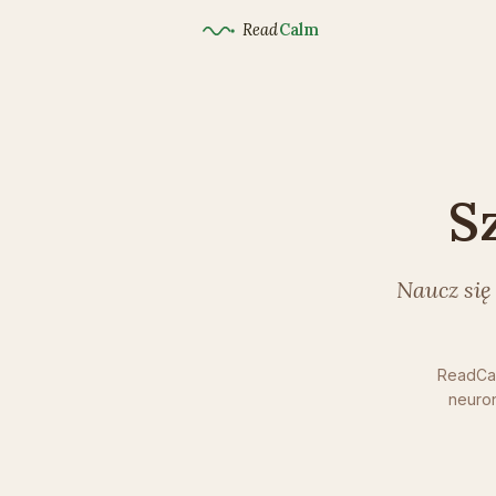
Read
Calm
S
Naucz się
ReadCal
neuron